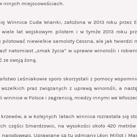
w innych miejscowościach.
ię Winnica Cuda Wianki, założona w 2013 roku przez E
ez wiele lat wojskowym pilotem i w tymże 2013 roku p
pilotować niewielkie samoloty Cessna, ale jak twierdzi 
ł natomiast „smak życia” w uprawie winorośli i robien
ć ze swoją żoną.
państwo Leśniakowie sporo skorzystali z pomocy wspomn
 wszelkich praz związanych z uprawą winorośli, a nastę
 winnice w Polsce i zagranicą, miedzy innymi we Włoszech
krzewów, a w kolejnych latach winnica rozrastała się s
nych części Smardzowic, na wysokości około 420 metró
u narodowego. Uprawiane są tu odmiany Léon Millot i Mar