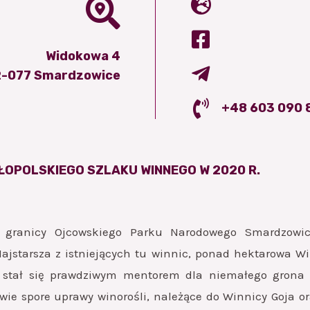
Widokowa 4
-077 Smardzowice
+48 603 090 
ŁOPOLSKIEGO SZLAKU WINNEGO W 2020 R.
j granicy Ojcowskiego Parku Narodowego Smardzowic
Najstarsza z istniejących tu winnic, ponad hektarowa W
i stał się prawdziwym mentorem dla niemałego grona o
dwie spore uprawy winorośli, należące do Winnicy Goja or