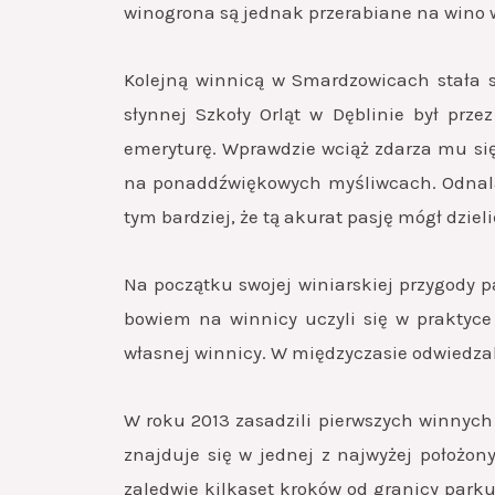
winogrona są jednak przerabiane na wino 
Kolejną winnicą w Smardzowicach stała s
słynnej Szkoły Orląt w Dęblinie był prz
emeryturę. Wprawdzie wciąż zdarza mu się 
na ponaddźwiękowych myśliwcach. Odnalaz
tym bardziej, że tą akurat pasję mógł dzieli
Na początku swojej winiarskiej przygody 
bowiem na winnicy uczyli się w praktyce
własnej winnicy. W międzyczasie odwiedzali
W roku 2013 zasadzili pierwszych winnych 
znajduje się w jednej z najwyżej położo
zaledwie kilkaset kroków od granicy park