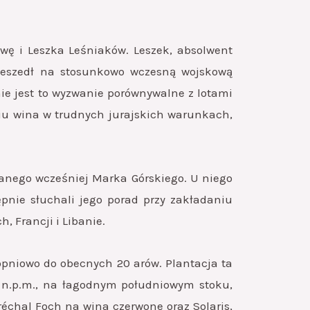
wę i Leszka Leśniaków. Leszek, absolwent
rzeszedł na stosunkowo wczesną wojskową
nie jest to wyzwanie porównywalne z lotami
iu wina w trudnych jurajskich warunkach,
ianego wcześniej Marka Górskiego. U niego
pnie słuchali jego porad przy zakładaniu
, Francji i Libanie.
topniowo do obecnych 20 arów. Plantacja ta
w n.p.m., na łagodnym południowym stoku,
échal Foch na wina czerwone oraz Solaris,