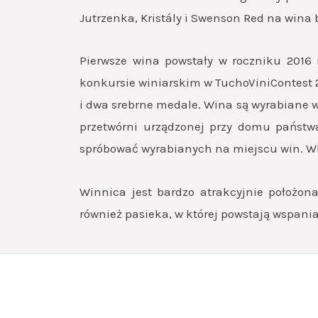
Jutrzenka, Kristály i Swenson Red na wina
Pierwsze wina powstały w roczniku 2016
konkursie winiarskim w TuchoViniContest 2
i dwa srebrne medale. Wina są wyrabiane w 
przetwórni urządzonej przy domu państwa
spróbować wyrabianych na miejscu win. Wk
Winnica jest bardzo atrakcyjnie położon
również pasieka, w której powstają wspani