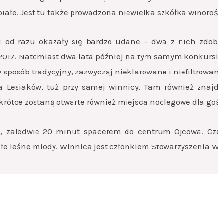
 białe. Jest tu także prowadzona niewielka szkółka winor
 i od razu okazały się bardzo udane – dwa z nich zd
017. Natomiast dwa lata później na tym samym konkursie
sposób tradycyjny, zazwyczaj nieklarowane i niefiltrowan
 Lesiaków, tuż przy samej winnicy. Tam również znajd
rótce zostaną otwarte również miejsca noclegowe dla goś
a, zaledwie 20 minut spacerem do centrum Ojcowa. Czę
ałe leśne miody. Winnica jest członkiem Stowarzyszenia W