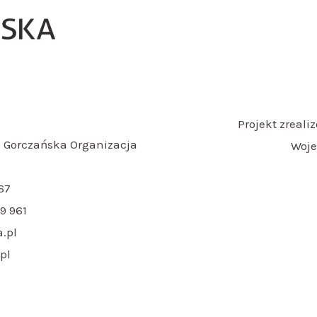
Projekt zreal
 Gorczańska Organizacja
Woje
67
9 961
.pl
pl