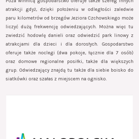
Poza winnicą gospodarstwo oferuje także szereg innych
atrakcji gdyż, dzięki położeniu w odległości zaledwie
paru kilometrów od brzegów Jeziora Czchowskiego może
liczyć dużą frekwencję odwiedzających. Można więc tu
zwiedzić hodowlę danieli oraz odwiedzić park linowy z
atrakcjami dla dzieci i dla dorosłych. Gospodarstwo
oferuje także noclegi (dwa pokoje, łącznie dla 7 osób)
oraz domowe regionalne posiłki, także dla większych
grup. Odwiedzający znajdą tu także dla siebie boisko do
siatkówki oraz szałas z miejscem na ognisko.