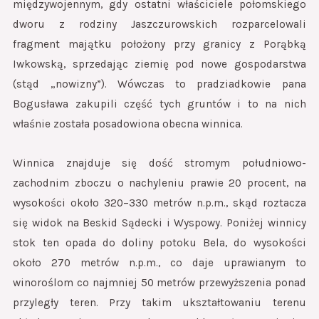
międzywojennym, gdy ostatni właściciele połomskiego
dworu z rodziny Jaszczurowskich rozparcelowali
fragment majątku położony przy granicy z Porąbką
Iwkowską, sprzedając ziemię pod nowe gospodarstwa
(stąd „nowizny”). Wówczas to pradziadkowie pana
Bogusława zakupili część tych gruntów i to na nich
właśnie została posadowiona obecna winnica.
Winnica znajduje się dość stromym południowo-
zachodnim zboczu o nachyleniu prawie 20 procent, na
wysokości około 320–330 metrów n.p.m., skąd roztacza
się widok na Beskid Sądecki i Wyspowy. Poniżej winnicy
stok ten opada do doliny potoku Bela, do wysokości
około 270 metrów n.p.m., co daje uprawianym to
winoroślom co najmniej 50 metrów przewyższenia ponad
przyległy teren. Przy takim ukształtowaniu terenu