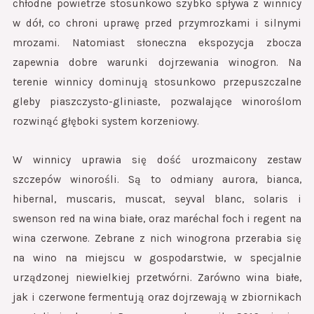
chłodne powietrze stosunkowo szybko spływa z winnicy
w dół, co chroni uprawę przed przymrozkami i silnymi
mrozami. Natomiast słoneczna ekspozycja zbocza
zapewnia dobre warunki dojrzewania winogron. Na
terenie winnicy dominują stosunkowo przepuszczalne
gleby piaszczysto-gliniaste, pozwalające winoroślom
rozwinąć głęboki system korzeniowy.
W winnicy uprawia się dość urozmaicony zestaw
szczepów winorośli. Są to odmiany aurora, bianca,
hibernal, muscaris, muscat, seyval blanc, solaris i
swenson red na wina białe, oraz maréchal foch i regent na
wina czerwone. Zebrane z nich winogrona przerabia się
na wino na miejscu w gospodarstwie, w specjalnie
urządzonej niewielkiej przetwórni. Zarówno wina białe,
jak i czerwone fermentują oraz dojrzewają w zbiornikach