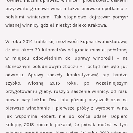
również można uprawiać winnice i produkować całkiem
przyzwoite gronowe wina, a także pierwsze spotkania z
polskimi winiarzami. Tak stopniowo dojrzewał pomysł
własnej winnicy, gdzieś niezbyt daleko Krakowa.
W roku 2014 trafiła się możliwość kupna dwuhektarowej
działki około 30 kilometrów od granic miasta, położonej
w miejscu odpowiednim do uprawy winorośli – na
słonecznym południowym zboczu – i odtąd nie było już
odwrotu. Sprawy zaczęły konkretyzować się bardzo
szybko. Wiosną 2015 roku, po wcześniejszym
przygotowaniu gleby, ruszyło sadzenie winnicy, od razu
prawie cały hektar. Dwa lata później przyszedł czas na
pierwsze winobranie i pierwsze próby z wyrobem wina,
jak wspomina Robert, nie do końca udane. Dopiero
kolejny, 2018 rocznik pokazał, że jednak można w tym