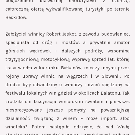
połączeniem klasycznej enoturystyki z szerszą,
całoroczną ofertą wykwalifikowanej turystyki po terenie
Beskidów.
Założyciel winnicy Robert Jaskot, z zawodu budowlaniec,
specjalista od dróg i mostów, a prywatnie amator
górskich wędrówek i dalszych podróży, wspomina
trzytygodniową motocyklową wyprawę sprzed lat, której
trasa wiodła w kierunku Bałkanów, miedzy innymi przez
rojony uprawy winnic na Węgrzech i w Słowenii. Po
drodze były odwiedziny u winiarzy i dzień spędzony na
festiwalu lokalnych win gdzieś w okolicach Balatonu. Tak
zrodziła się fascynacja winiarskim światem i pierwsze,
niesprecyzowane jeszcze pomysły na poważniejszą
działalność związaną z winem – może import, albo
winoteka? Potem nastąpiło odkrycie, że nad Wisłą