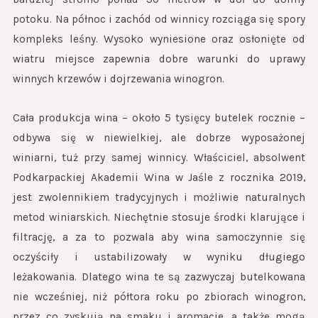
potoku. Na północ i zachód od winnicy rozciąga się spory
kompleks leśny. Wysoko wyniesione oraz osłonięte od
wiatru miejsce zapewnia dobre warunki do uprawy
winnych krzewów i dojrzewania winogron.
Cała produkcja wina – około 5 tysięcy butelek rocznie –
odbywa się w niewielkiej, ale dobrze wyposażonej
winiarni, tuż przy samej winnicy. Właściciel, absolwent
Podkarpackiej Akademii Wina w Jaśle z rocznika 2019,
jest zwolennikiem tradycyjnych i możliwie naturalnych
metod winiarskich. Niechętnie stosuje środki klarujące i
filtrację, a za to pozwala aby wina samoczynnie się
oczyściły i ustabilizowały w wyniku długiego
leżakowania. Dlatego wina te są zazwyczaj butelkowana
nie wcześniej, niż półtora roku po zbiorach winogron,
przez co zyskują na smaku i aromacie, a także mogą