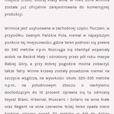
miejscu zrobić dobrej klasy wina. W roku 2019 winnica
została już oficjalnie zarejestrowana do komercyjnej
produkcji.
Winnica jest usytuowana w zachodniej części Tłuczani, w
przysiółku zwanym Pańskie Pola, niemal w najwyższym
punkcie tej miejscowości, gdzie teren podnosi się prawie
do 340 metrów n.p.m. Rozciąga się stamtąd wspaniały
widok na Beskid Mały i ośnieżony przez pół roku masyw
Babiej Góry, a przy dobrej pogodzie można zobaczyć
także Tatry. Winne krzewy zostały posadzone niemal na
szczycie wzgórza, na wysokości około 320–335 metrów
n.p.m., na południowym zboczu o nachyleniu
dochodzącym do 10 procent. Uprawia się tu odmiany
Seyval Blanc, Hibernal, Muscaris i Solaris na wina białe
oraz Regent na wina czerwone. Niżej teren opada nieco
bardziej stromo ponad 50 metrów w dół do doliny