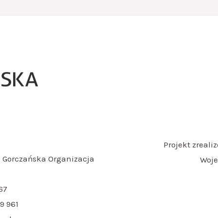
Projekt zreal
 Gorczańska Organizacja
Woje
67
9 961