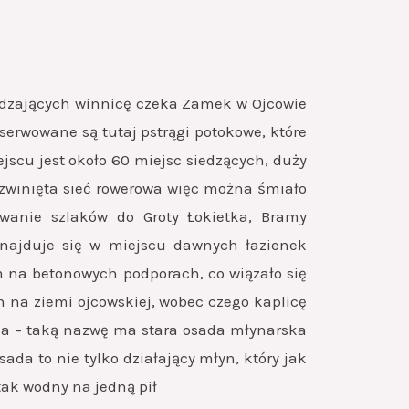
iedzających winnicę czeka Zamek w Ojcowie
erwowane są tutaj pstrągi potokowe, które
jscu jest około 60 miejsc siedzących, duży
zwinięta sieć rowerowa więc można śmiało
owanie szlaków do Groty Łokietka, Bramy
 znajduje się w miejscu dawnych łazienek
em na betonowych podporach, co wiązało się
h na ziemi ojcowskiej, wobec czego kaplicę
ka – taką nazwę ma stara osada młynarska
da to nie tylko działający młyn, który jak
tak wodny na jedną pił