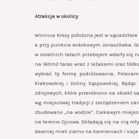
Atrakcje w okolicy
Winnica Kresy położona jest w sąsiedztwi
a przy punkcie widokowym Jonaszówka. Gos
w ostatnich latach przebojem wdarły się n
na 160m2 taras wraz z leżakami oraz łód
wybrać tę formę podróżowania. Polecamy
Krakowskiej i Doliny Sąspowskiej. Będąc
zdrojowych, które przerobiono na obiekt s
wg miejscowej tradycji z zarządzeniem car
zbudowano „na wodzie”. Ciekawym miejsce
na terenie Ojcowa. Składają się na nią mł
dawniej mieli ziarno na kamieniach i sieje