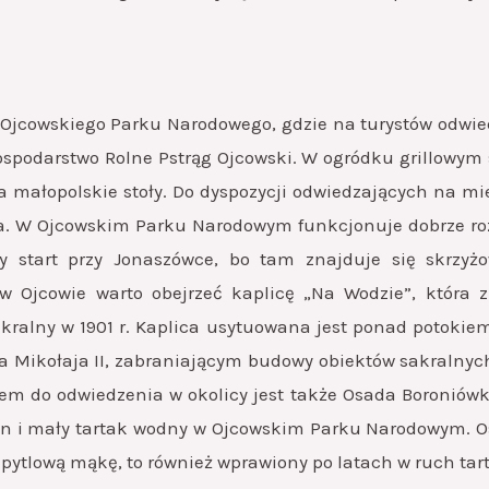
e Ojcowskiego Parku Narodowego, gdzie na turystów odw
podarstwo Rolne Pstrąg Ojcowski. W ogródku grillowym s
a małopolskie stoły. Do dyspozycji odwiedzających na mie
ka. W Ojcowskim Parku Narodowym funkcjonuje dobrze ro
 start przy Jonaszówce, bo tam znajduje się skrzyż
 w Ojcowie warto obejrzeć kaplicę „Na Wodzie”, która
akralny w 1901 r. Kaplica usytuowana jest ponad potoki
a Mikołaja II, zabraniającym budowy obiektów sakralnyc
m do odwiedzenia w okolicy jest także Osada Boroniów
yn i mały tartak wodny w Ojcowskim Parku Narodowym. Osa
 pytlową mąkę, to również wprawiony po latach w ruch tar