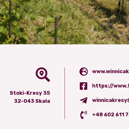
www.winnicak
https://www.
Stoki-Kresy 35
winnicakresy
32-043 Skała
+48 602 611 7