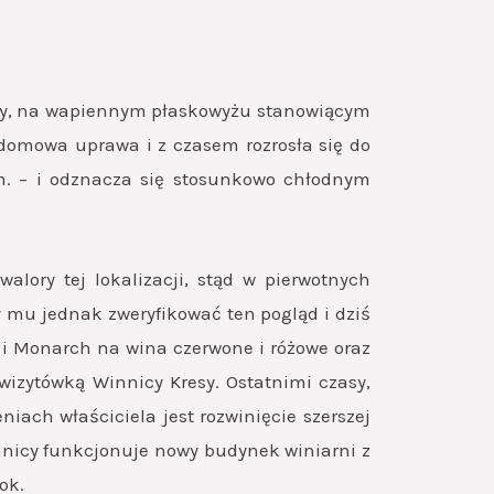
Skały, na wapiennym płaskowyżu stanowiącym
domowa uprawa i z czasem rozrosła się do
.m. – i odznacza się stosunkowo chłodnym
alory tej lokalizacji, stąd w pierwotnych
y mu jednak zweryfikować ten pogląd i dziś
s i Monarch na wina czerwone i różowe oraz
 wizytówką Winnicy Kresy. Ostatnimi czasy,
iach właściciela jest rozwinięcie szerszej
winnicy funkcjonuje nowy budynek winiarni z
ok.