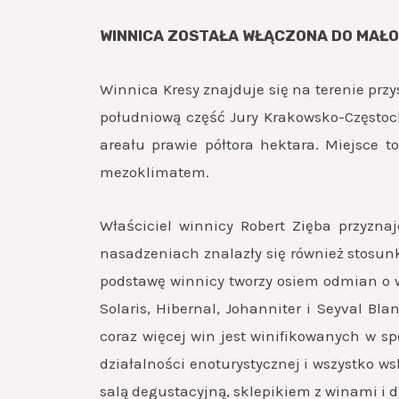
WINNICA ZOSTAŁA WŁĄCZONA DO
MAŁO
Winnica Kresy znajduje się na terenie prz
południową część Jury Krakowsko-Częstoc
areału prawie półtora hektara. Miejsce 
mezoklimatem.
Właściciel winnicy Robert Zięba przyznaj
nasadzeniach znalazły się również stosu
podstawę winnicy tworzy osiem odmian o wy
Solaris, Hibernal, Johanniter i Seyval Bl
coraz więcej win jest winifikowanych w sp
działalności enoturystycznej i wszystko ws
salą degustacyjną, sklepikiem z winami i du