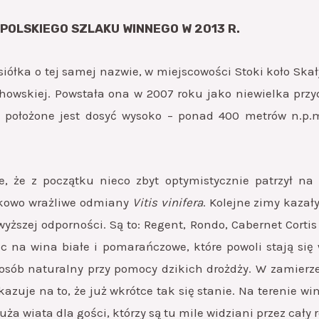
POLSKIEGO SZLAKU WINNEGO W 2013 R.
ysiółka o tej samej nazwie, w miejscowości Stoki koło 
howskiej. Powstała ona w 2007 roku jako niewielka przy
to położone jest dosyć wysoko – ponad 400 metrów n.p
e, że z początku nieco zbyt optymistycznie patrzył na w
nkowo wrażliwe odmiany
Vitis vinifera
. Kolejne zimy kazał
ższej odporności. Są to: Regent, Rondo, Cabernet Corti
anc na wina białe i pomarańczowe, które powoli stają się
osób naturalny przy pomocy dzikich drożdży. W zamierzen
kazuje na to, że już wkrótce tak się stanie. Na terenie 
ża wiata dla gości, którzy są tu mile widziani przez cały r