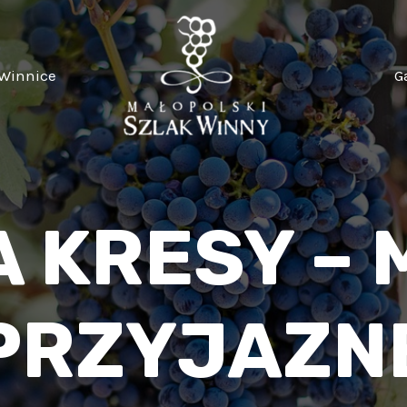
Winnice
G
A KRESY – 
PRZYJAZN