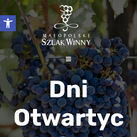
Otwórz pasek narzędzi
Dni
Otwartyc