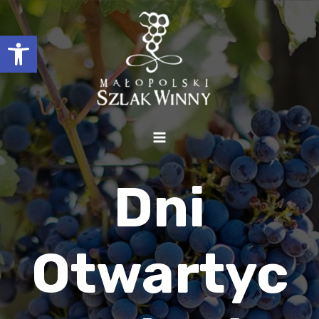
Otwórz pasek narzędzi
Dni
Otwartyc