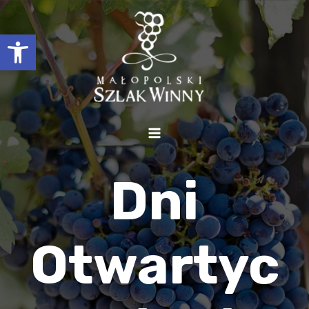
Otwórz pasek narzędzi
Dni
Otwartyc