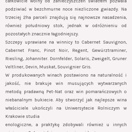
całkowicie wolny od zanieczyszczeń światłem pozwala
podziwiać w bezchmurne noce niezliczone gwiazdy. Na
trzeciej 2ha parceli znajdują się najnowsze nasadzenia,
również południowy stok, jednak w odróżnieniu od
pozostałych znacznie łagodniejszy.
Szczepy uprawiane na winnicy to Cabernet Sauvignon,
Cabernet Franc, Pinot Noir, Regent, Gewürztraminer,
Riesling, Johanniter. Dornfelder, Solaris, Zweigelt, Gruner
Veltliner, Devin, Muskat, Souvignier Gris.
W produkowanych winach postawiono na naturalność i
jakość, nie brakuje win musujących wytwarzanych
metodą pradawną Pet-Nat oraz win pomarańczowych o
niebanalnym bukiecie. Aby stworzyć jak najlepsze wina
właściciele ukończyli na Uniwersytecie Rolniczym w
Krakowie studia
enologiczne, a praktykę zdobywali również u innych