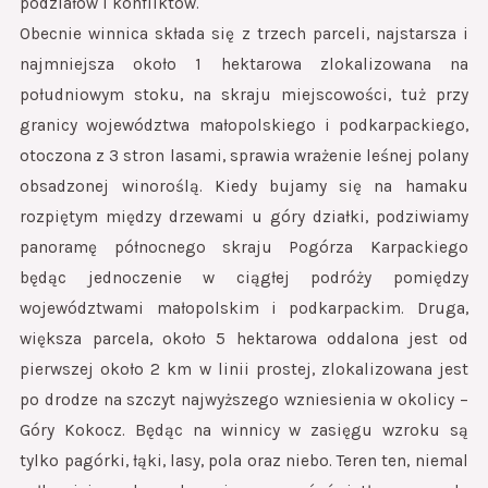
podziałów i konfliktów.
Obecnie winnica składa się z trzech parceli, najstarsza i
najmniejsza około 1 hektarowa zlokalizowana na
południowym stoku, na skraju miejscowości, tuż przy
granicy województwa małopolskiego i podkarpackiego,
otoczona z 3 stron lasami, sprawia wrażenie leśnej polany
obsadzonej winoroślą. Kiedy bujamy się na hamaku
rozpiętym między drzewami u góry działki, podziwiamy
panoramę północnego skraju Pogórza Karpackiego
będąc jednoczenie w ciągłej podróży pomiędzy
województwami małopolskim i podkarpackim. Druga,
większa parcela, około 5 hektarowa oddalona jest od
pierwszej około 2 km w linii prostej, zlokalizowana jest
po drodze na szczyt najwyższego wzniesienia w okolicy –
Góry Kokocz. Będąc na winnicy w zasięgu wzroku są
tylko pagórki, łąki, lasy, pola oraz niebo. Teren ten, niemal