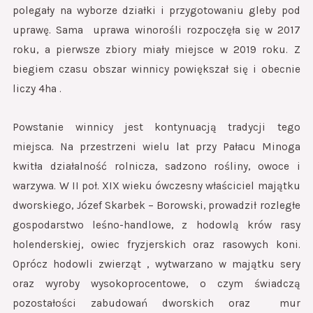
polegały na wyborze działki i przygotowaniu gleby pod
uprawę. Sama uprawa winorośli rozpoczęła się w 2017
roku, a pierwsze zbiory miały miejsce w 2019 roku. Z
biegiem czasu obszar winnicy powiększał się i obecnie
liczy 4ha .
Powstanie winnicy jest kontynuacją tradycji tego
miejsca. Na przestrzeni wielu lat przy Pałacu Minoga
kwitła działalność rolnicza, sadzono rośliny, owoce i
warzywa. W II poł. XIX wieku ówczesny właściciel majątku
dworskiego, Józef Skarbek – Borowski, prowadził rozległe
gospodarstwo leśno-handlowe, z hodowlą krów rasy
holenderskiej, owiec fryzjerskich oraz rasowych koni.
Oprócz hodowli zwierząt , wytwarzano w majątku sery
oraz wyroby wysokoprocentowe, o czym świadczą
pozostałości zabudowań dworskich oraz mur