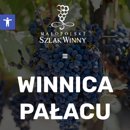
Otwórz pasek narzędzi
WINNICA
PAŁACU