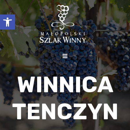
Otwórz pasek narzędzi
WINNICA
TENCZYN