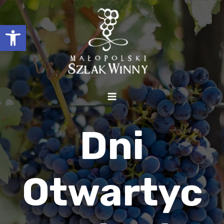
Otwórz pasek narzędzi
Dni
Otwartyc