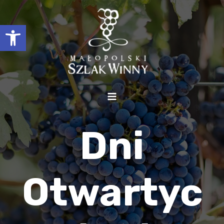
Otwórz pasek narzędzi
Dni
Otwartyc