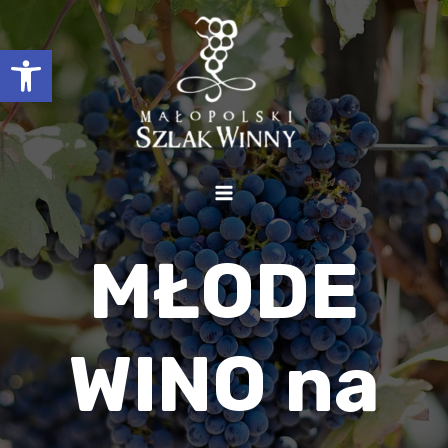
Otwórz pasek narzędzi
MŁODE
WINO na